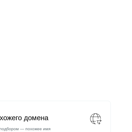
охожего домена
 подбором — похожее имя